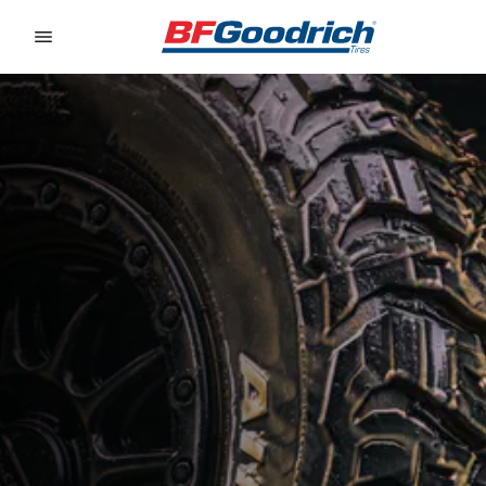
Go to page content
Go to page navigation