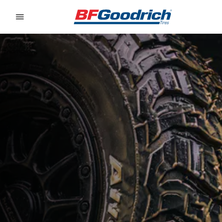
Go to page content
Go to page navigation