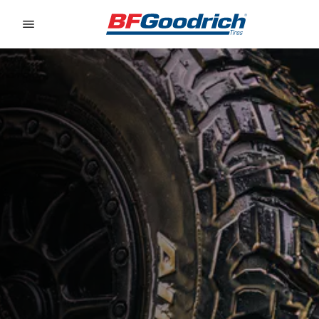
Go to page content
Go to page navigation