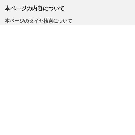
本ページの内容について
本ページのタイヤ検索について
本ツールの掲載データは参考情報であり、内容の正確性を保証す
るものではございません。ご購入前に必ず車両の標準装着タイヤ
サイズをご自身でご確認ください。
法的事項
購入されるタイヤに表示されるロードインデックス/スピードレン
ジは、車両ラベルに記載された元の表記と若干異なる場合があり
ますので、以下についてタイヤ販売店からアドバイスを受けるこ
とを推奨いたします。
1.交換用タイヤのロードインデックス/スピードレンジの適合性。
2.購入されるタイヤについて空気圧を調整する必要があるかどう
か。