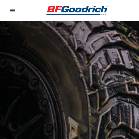
Go to page content
Go to page navigation