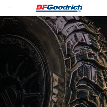
Go to page content
Go to page navigation