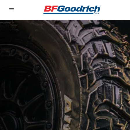
Go to page content
Go to page navigation