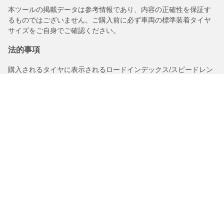
本ツールの掲載データは参考情報であり、内容の正確性を保証す
るものではございません。ご購入前に必ず車両の標準装着タイヤ
サイズをご自身でご確認ください。
法的事項
購入されるタイヤに表示されるロードインデックス/スピードレン
ジは、車両ラベルに記載された元の表記と若干異なる場合があり
ますので、以下についてタイヤ販売店からアドバイスを受けるこ
とを推奨いたします。
1.交換用タイヤのロードインデックス/スピードレンジの適合性。
2.購入されるタイヤについて空気圧を調整する必要があるかどう
か。
/
Q5
45TFSIクワトロスポーツSラインパッケージ 4WD