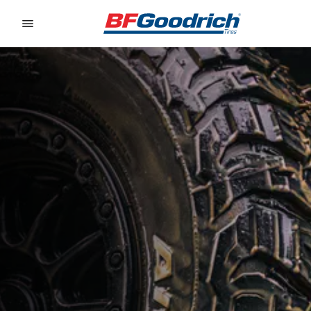
Go to page content
Go to page navigation