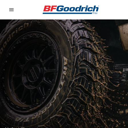
Go to page content
Go to page navigation