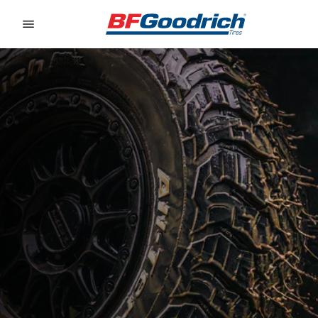
Go to page content
Go to page navigation