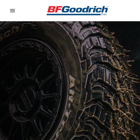
Go to page content
Go to page navigation