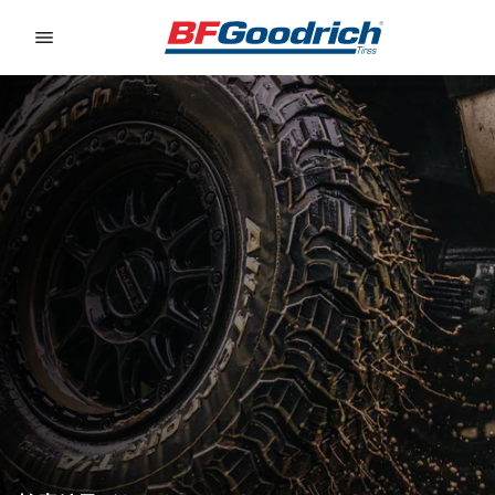
Go to page content
Go to page navigation