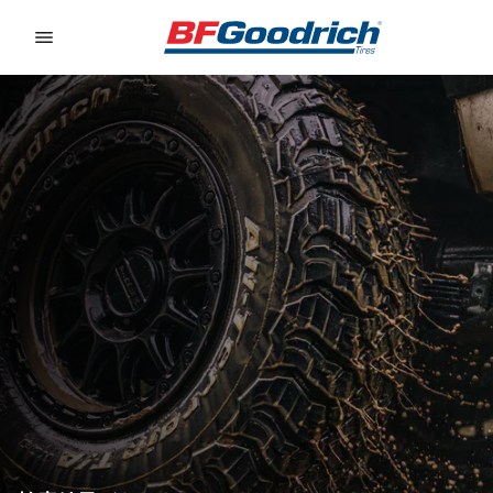
Go to page content
Go to page navigation