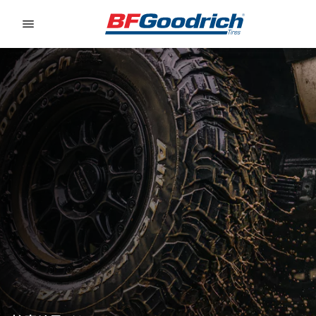
Go to page content
Go to page navigation