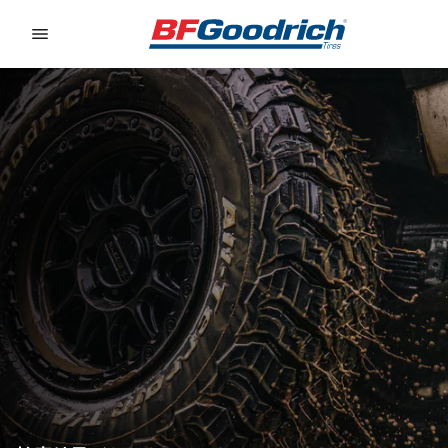
Go to page content
Go to page navigation