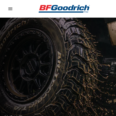
Go to page content
Go to page navigation