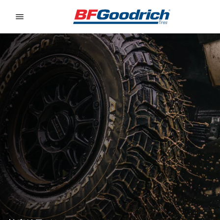
Go to page content
Go to page navigation