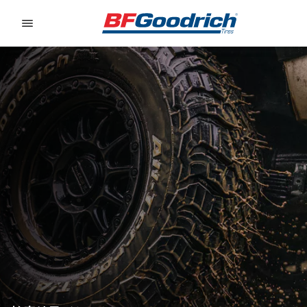
Go to page content
Go to page navigation