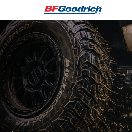
Go to page content
Go to page navigation