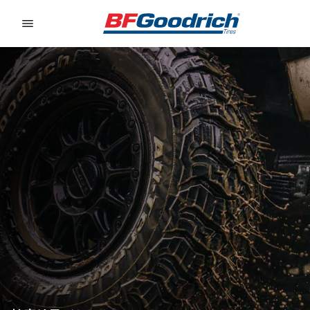
Go to page content
Go to page navigation