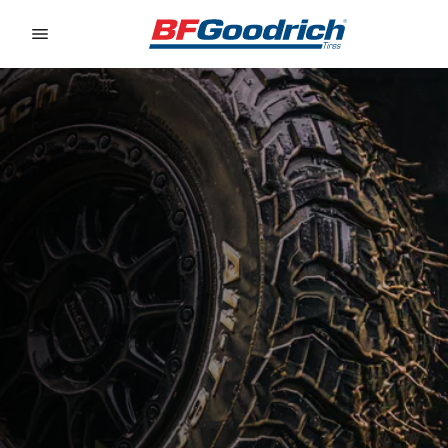
Go to page content
Go to page navigation