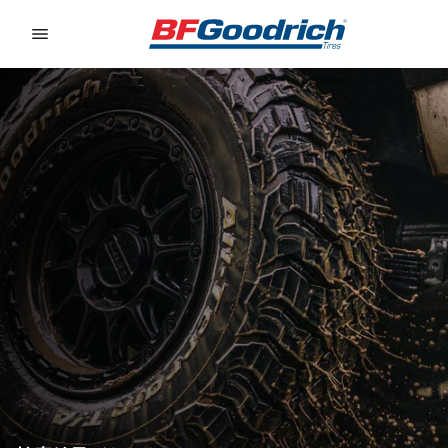
Go to page content
Go to page navigation