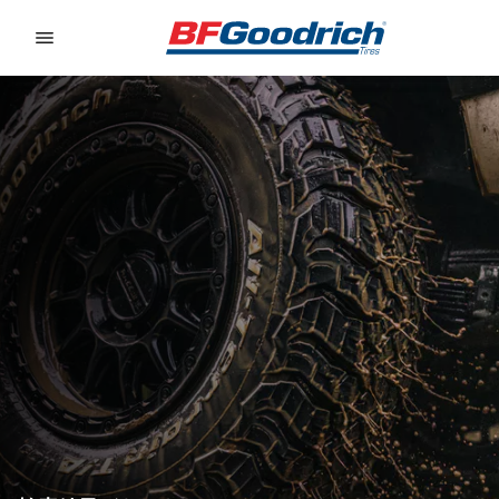
Go to page content
Go to page navigation