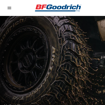
Go to page content
Go to page navigation