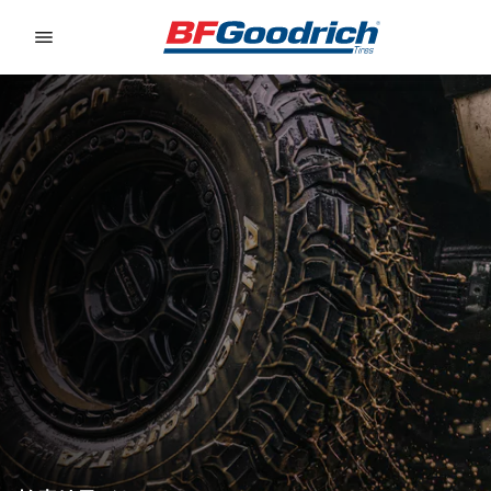
Go to page content
Go to page navigation