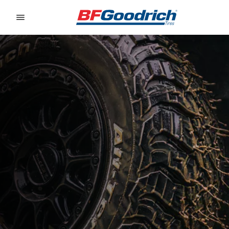
Go to page content
Go to page navigation