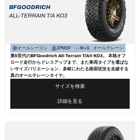
BFGOODRICH
ALL-TERRAIN T/A KO3
オールシーズン
3PMSF
M+S
オールテレーン
第5世代のBFGoodrich All-Terrain T/A® KO3。 本格オフ
ロード走行からドレスアップまで、また車両タイプを選ばな
いサイズバリエーション、多岐にわたる路面状況を走破する
真のオールテレーンタイヤ。
サイズを検索
詳細を見る