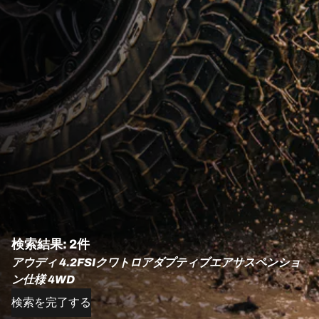
検索結果: 2件
アウディ 4.2FSIクワトロアダプティブエアサスペンショ
ン仕様 4WD
検索を完了する