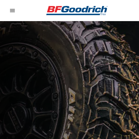
Go to page content
Go to page navigation