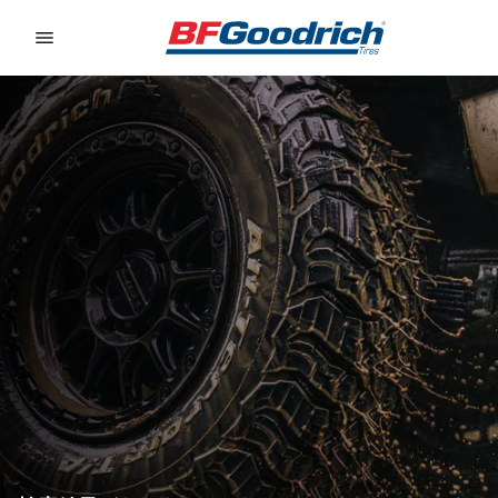
Go to page content
Go to page navigation