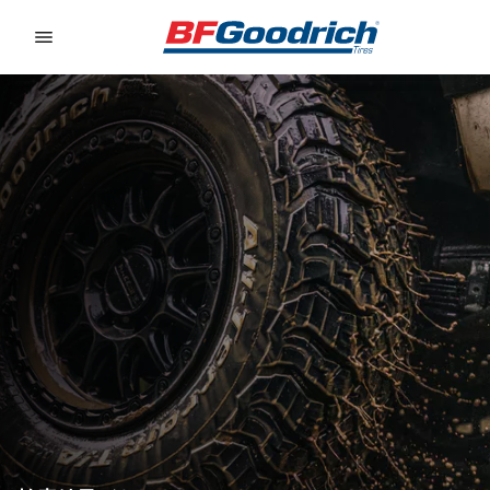
Go to page content
Go to page navigation